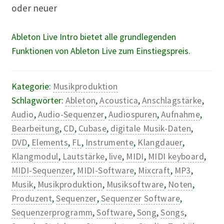
oder neuer
Ableton Live Intro bietet alle grundlegenden
Funktionen von Ableton Live zum Einstiegspreis.
Kategorie:
Musikproduktion
Schlagwörter:
Ableton
,
Acoustica
,
Anschlagstärke
,
Audio
,
Audio-Sequenzer
,
Audiospuren
,
Aufnahme
,
Bearbeitung
,
CD
,
Cubase
,
digitale Musik-Daten
,
DVD
,
Elements
,
FL
,
Instrumente
,
Klangdauer
,
Klangmodul
,
Lautstärke
,
live
,
MIDI
,
MIDI keyboard
,
MIDI-Sequenzer
,
MIDI-Software
,
Mixcraft
,
MP3
,
Musik
,
Musikproduktion
,
Musiksoftware
,
Noten
,
Produzent
,
Sequenzer
,
Sequenzer Software
,
Sequenzerprogramm
,
Software
,
Song
,
Songs
,