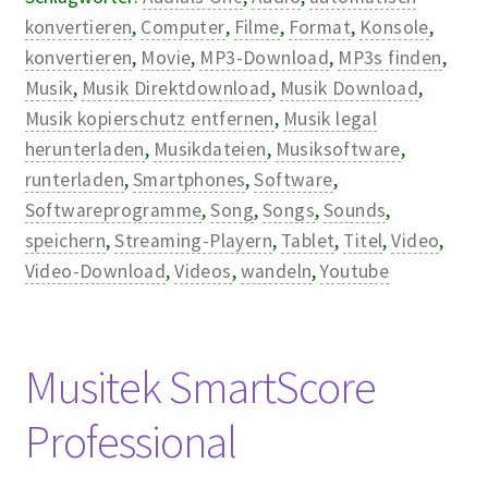
konvertieren
,
Computer
,
Filme
,
Format
,
Konsole
,
konvertieren
,
Movie
,
MP3-Download
,
MP3s finden
,
Musik
,
Musik Direktdownload
,
Musik Download
,
Musik kopierschutz entfernen
,
Musik legal
herunterladen
,
Musikdateien
,
Musiksoftware
,
runterladen
,
Smartphones
,
Software
,
Softwareprogramme
,
Song
,
Songs
,
Sounds
,
speichern
,
Streaming-Playern
,
Tablet
,
Titel
,
Video
,
Video-Download
,
Videos
,
wandeln
,
Youtube
Musitek SmartScore
Professional