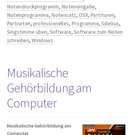
Notendruckprogramm
,
Noteneingabe
,
Notenprogramme
,
Notensatz
,
OSX
,
Partituren
,
Partiurten
,
professionelles
,
Programme
,
Sibelius
,
Singstimme üben
,
Software
,
Software zum Noten
schreiben
,
Windows
Musikalische
Gehörbildung am
Computer
Musikalische Gehörbildung am
Computer