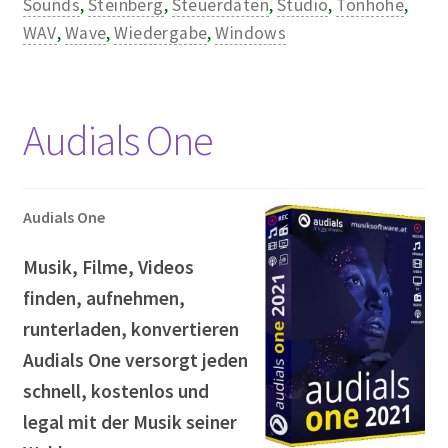
Sounds
,
Steinberg
,
Steuerdaten
,
Studio
,
Tonhöhe
,
WAV
,
Wave
,
Wiedergabe
,
Windows
Audials One
Audials One
Musik, Filme, Videos
finden, aufnehmen,
runterladen, konvertieren
Audials One versorgt jeden
schnell, kostenlos und
legal mit der Musik seiner