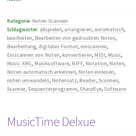
Kategorie:
Noten Scannen
Schlagwörter:
abspielen
,
arrangieren
,
automatisch
,
bearbeiten
,
Bearbeiten von gedruckten Noten
,
Bearbeitung
,
digitales Format
,
einscannen
,
Einscannen von Noten
,
konvertieren
,
MIDI
,
Music
,
Music-XML
,
Musiksoftware
,
NIFF
,
Notation
,
Noten
,
Noten automatisch erkennen
,
Noten einlesen
,
noten umwandeln
,
Notensatz
,
Reader
,
Scannen
,
Scanner
,
Sequenzerprogramm
,
SharpEye
,
Software
MusicTime Delxue