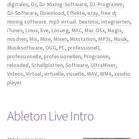
digitales
,
DJ
,
DJ-Mixing-Software
,
DJ-Programm
,
DJ-Software
,
Download
,
Effekte
,
eJay
,
free dj
mixing software. mp3 virtual. beatmix
,
integrierten
,
iTunes
,
Linux
,
live
,
Lösung
,
MAC
,
Mac OSx
,
Magix
,
mischen
,
Mix
,
Mixe
,
Mixen
,
Mixstation
,
MP3s
,
Musik
,
Musiksoftware
,
OGG
,
PC
,
professionell
,
professionelle
,
professionellen
,
Programm
,
reloaded
,
Schallplatten
,
Software
,
UltraMixer
,
Videos
,
Virtual
,
virtuelle
,
visuelle
,
WAV
,
WMA
,
xaudio
player
Ableton Live Intro