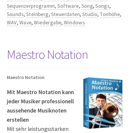
Sequenzerprogramm
,
Software
,
Song
,
Songs
,
Sounds
,
Steinberg
,
Steuerdaten
,
Studio
,
Tonhöhe
,
WAV
,
Wave
,
Wiedergabe
,
Windows
Maestro Notation
Maestro Notation
Mit Maestro Notation kann
jeder Musiker professionell
aussehende Musiknoten
erstellen
Mit sehr leistungsstarken