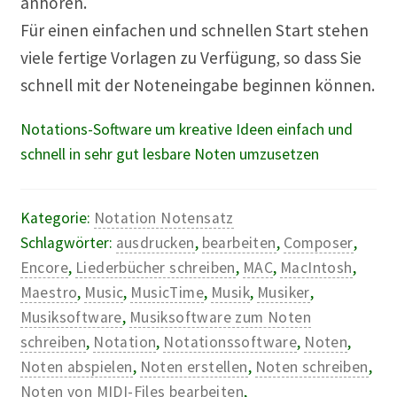
anhören.
Für einen einfachen und schnellen Start stehen
viele fertige Vorlagen zu Verfügung, so dass Sie
schnell mit der Noteneingabe beginnen können.
Notations-Software um kreative Ideen einfach und
schnell in sehr gut lesbare Noten umzusetzen
Kategorie:
Notation Notensatz
Schlagwörter:
ausdrucken
,
bearbeiten
,
Composer
,
Encore
,
Liederbücher schreiben
,
MAC
,
MacIntosh
,
Maestro
,
Music
,
MusicTime
,
Musik
,
Musiker
,
Musiksoftware
,
Musiksoftware zum Noten
schreiben
,
Notation
,
Notationssoftware
,
Noten
,
Noten abspielen
,
Noten erstellen
,
Noten schreiben
,
Noten von MIDI-Files bearbeiten
,