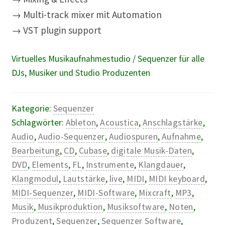
→ Multi-track mixer mit Automation
→ VST plugin support
Virtuelles Musikaufnahmestudio / Sequenzer für alle
DJs, Musiker und Studio Produzenten
Kategorie:
Sequenzer
Schlagwörter:
Ableton
,
Acoustica
,
Anschlagstärke
,
Audio
,
Audio-Sequenzer
,
Audiospuren
,
Aufnahme
,
Bearbeitung
,
CD
,
Cubase
,
digitale Musik-Daten
,
DVD
,
Elements
,
FL
,
Instrumente
,
Klangdauer
,
Klangmodul
,
Lautstärke
,
live
,
MIDI
,
MIDI keyboard
,
MIDI-Sequenzer
,
MIDI-Software
,
Mixcraft
,
MP3
,
Musik
,
Musikproduktion
,
Musiksoftware
,
Noten
,
Produzent
,
Sequenzer
,
Sequenzer Software
,