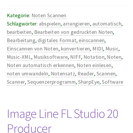
Kategorie:
Noten Scannen
Schlagwörter:
abspielen
,
arrangieren
,
automatisch
,
bearbeiten
,
Bearbeiten von gedruckten Noten
,
Bearbeitung
,
digitales Format
,
einscannen
,
Einscannen von Noten
,
konvertieren
,
MIDI
,
Music
,
Music-XML
,
Musiksoftware
,
NIFF
,
Notation
,
Noten
,
Noten automatisch erkennen
,
Noten einlesen
,
noten umwandeln
,
Notensatz
,
Reader
,
Scannen
,
Scanner
,
Sequenzerprogramm
,
SharpEye
,
Software
Image Line FL Studio 20
Producer