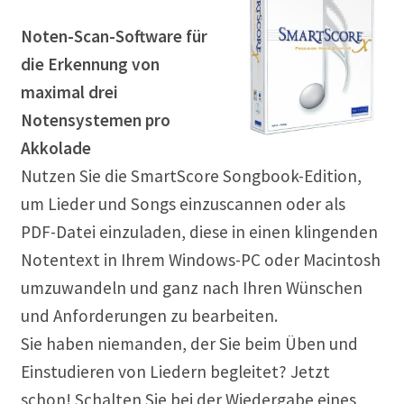
Musikproduktion
Noten-Scan-Software für
die Erkennung von
Notation Notensatz
maximal drei
Noten Scannen
Notensystemen pro
Akkolade
Plug In
Nutzen Sie die SmartScore Songbook-Edition,
um Lieder und Songs einzuscannen oder als
Sequenzer
PDF-Datei einzuladen, diese in einen klingenden
Notentext in Ihrem Windows-PC oder Macintosh
Sound Samples
umzuwandeln und ganz nach Ihren Wünschen
Zubehör
und Anforderungen zu bearbeiten.
Sie haben niemanden, der Sie beim Üben und
Einstudieren von Liedern begleitet? Jetzt
schon! Schalten Sie bei der Wiedergabe eines