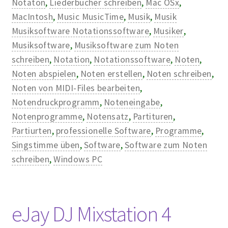
Notaton
,
Liederbücher schreiben
,
Mac OSx
,
MacIntosh
,
Music MusicTime
,
Musik
,
Musik
Musiksoftware Notationssoftware
,
Musiker
,
Musiksoftware
,
Musiksoftware zum Noten
schreiben
,
Notation
,
Notationssoftware
,
Noten
,
Noten abspielen
,
Noten erstellen
,
Noten schreiben
,
Noten von MIDI-Files bearbeiten
,
Notendruckprogramm
,
Noteneingabe
,
Notenprogramme
,
Notensatz
,
Partituren
,
Partiurten
,
professionelle Software
,
Programme
,
Singstimme üben
,
Software
,
Software zum Noten
schreiben
,
Windows PC
eJay DJ Mixstation 4