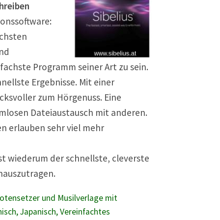
chreiben
ionssoftware:
öchsten
und
fachste Programm seiner Art zu sein.
nellste Ergebnisse. Mit einer
ucksvoller zum Hörgenuss. Eine
mlosen Dateiaustausch mit anderen.
n erlauben sehr viel mehr
ist wiederum der schnellste, cleverste
inauszutragen.
Notensetzer und Musilverlage mit
nisch, Japanisch, Vereinfachtes