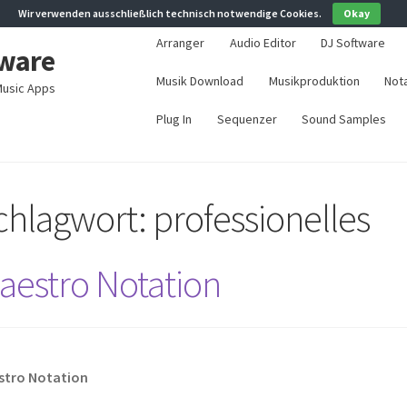
Wir verwenden ausschließlich technisch notwendige Cookies.
Okay
Arranger
Audio Editor
DJ Software
ware
Musik Download
Musikproduktion
Not
usic Apps
Plug In
Sequenzer
Sound Samples
chlagwort:
professionelles
aestro Notation
stro Notation