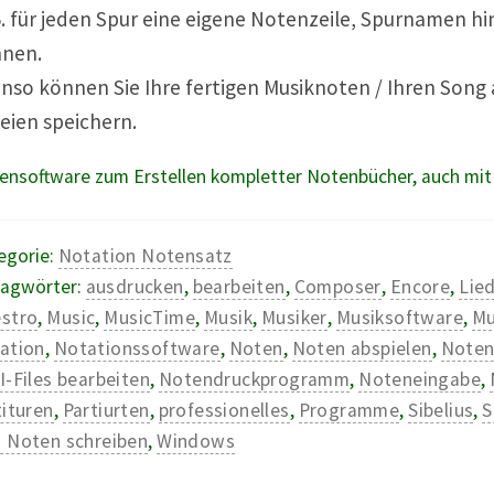
B. für jeden Spur eine eigene Notenzeile, Spurnamen hi
nen.
nso können Sie Ihre fertigen Musiknoten / Ihren Song 
eien speichern.
ensoftware zum Erstellen kompletter Notenbücher, auch mit B
egorie:
Notation Notensatz
lagwörter:
ausdrucken
,
bearbeiten
,
Composer
,
Encore
,
Lie
stro
,
Music
,
MusicTime
,
Musik
,
Musiker
,
Musiksoftware
,
Mu
ation
,
Notationssoftware
,
Noten
,
Noten abspielen
,
Noten
I-Files bearbeiten
,
Notendruckprogramm
,
Noteneingabe
,
tituren
,
Partiurten
,
professionelles
,
Programme
,
Sibelius
,
S
 Noten schreiben
,
Windows