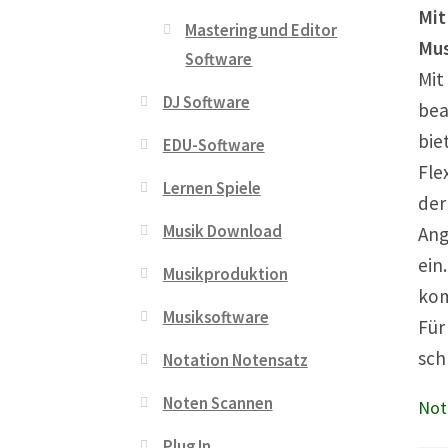
Mit
Mastering und Editor
Mus
Software
Mit
DJ Software
bea
bie
EDU-Software
Fle
Lernen Spiele
der
Musik Download
Ang
ein
Musikproduktion
kom
Musiksoftware
Für
sch
Notation Notensatz
Noten Scannen
Not
Plug In