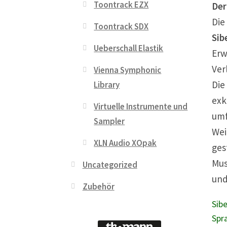
Toontrack EZX
Der
Die
Toontrack SDX
Sib
Ueberschall Elastik
Erw
Ver
Vienna Symphonic
Die
Library
exk
Virtuelle Instrumente und
umf
Sampler
Wei
XLN Audio XOpak
ges
Mus
Uncategorized
und
Zubehör
Sib
Spra