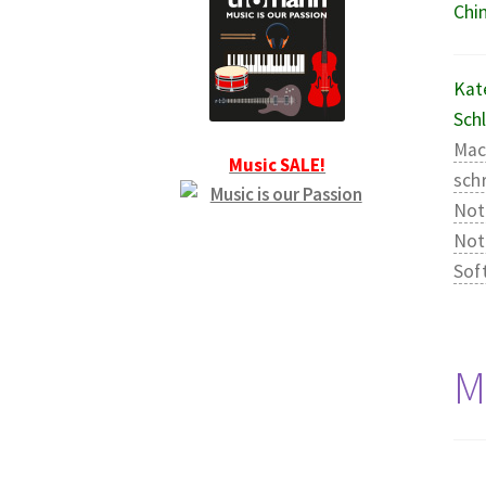
Chin
Kat
Sch
Mac
Music SALE!
sch
Not
Not
Sof
M