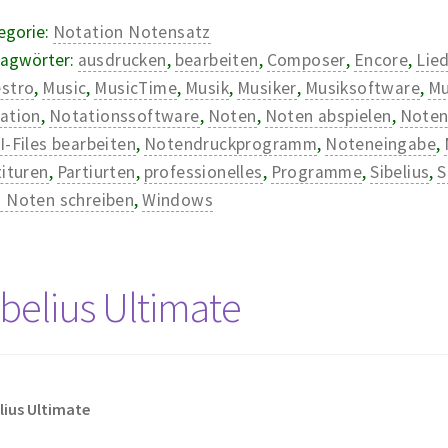
egorie:
Notation Notensatz
lagwörter:
ausdrucken
,
bearbeiten
,
Composer
,
Encore
,
Lie
stro
,
Music
,
MusicTime
,
Musik
,
Musiker
,
Musiksoftware
,
Mu
ation
,
Notationssoftware
,
Noten
,
Noten abspielen
,
Noten
I-Files bearbeiten
,
Notendruckprogramm
,
Noteneingabe
,
tituren
,
Partiurten
,
professionelles
,
Programme
,
Sibelius
,
S
 Noten schreiben
,
Windows
ibelius Ultimate
lius Ultimate