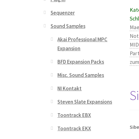
Kat
Sequenzer
Sch
Sound Samples
Mae
Not
Akai Professional MPC
MID
Expansion
Par
BFD Expansion Packs
zum
Misc. Sound Samples
NI Kontakt
S
Steven Slate Expansions
Toontrack EBX
Sibe
Toontrack EKX