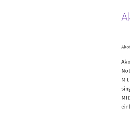
A
Ako
Ako
Not
Mit
sin
MID
ein