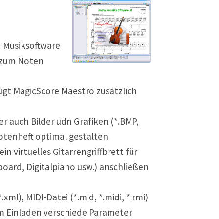
e Musiksoftware
 zum Noten
ügt MagicScore Maestro zusätzlich
r auch Bilder udn Grafiken (*.BMP,
otenheft optimal gestalten.
n virtuelles Gitarrengriffbrett für
oard, Digitalpiano usw.) anschließen
ml), MIDI-Datei (*.mid, *.midi, *.rmi)
im Einladen verschiede Parameter