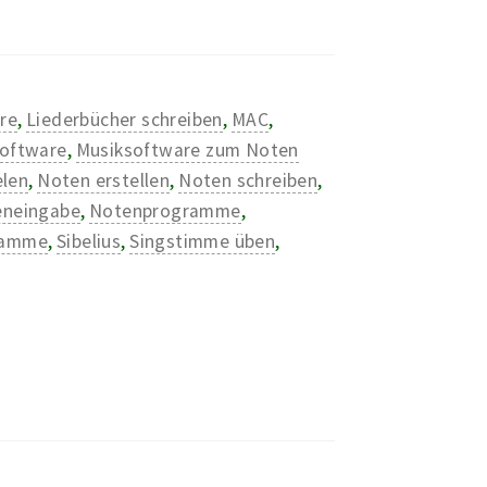
re
,
Liederbücher schreiben
,
MAC
,
oftware
,
Musiksoftware zum Noten
elen
,
Noten erstellen
,
Noten schreiben
,
eneingabe
,
Notenprogramme
,
ramme
,
Sibelius
,
Singstimme üben
,