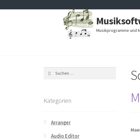
Zur
Zum
Musiksoft
Navigation
Inhalt
springen
springen
Musikprogramme und M
S
Suchen
nach:
M
Kategorien
Arranger
Mae
Audio Editor