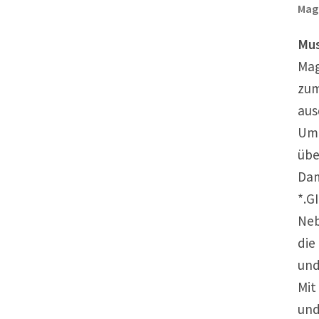
Mag
Mus
Mag
zum
aus
Um 
übe
Dam
*.G
Neb
die
und
Mit
und