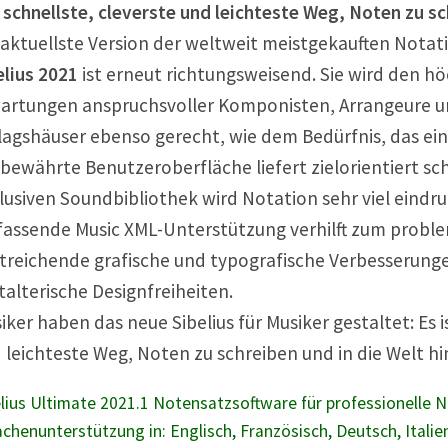
 schnellste, cleverste und leichteste Weg, Noten zu s
 aktuellste Version der weltweit meistgekauften Notat
elius 2021
ist erneut richtungsweisend. Sie wird den h
artungen anspruchsvoller Komponisten, Arrangeure 
lagshäuser ebenso gerecht, wie dem Bedürfnis, das ein
 bewährte Benutzeroberfläche liefert zielorientiert sch
lusiven Soundbibliothek wird Notation sehr viel eindr
assende Music XML-Unterstützung verhilft zum proble
treichende grafische und typografische Verbesserunge
talterische Designfreiheiten.
iker haben das neue Sibelius für Musiker gestaltet: Es 
 leichteste Weg, Noten zu schreiben und in die Welt h
elius Ultimate 2021.1 Notensatzsoftware für professionelle 
chenunterstützung in: Englisch, Französisch, Deutsch, Italie