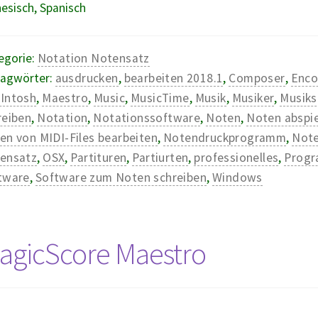
esisch, Spanisch
egorie:
Notation Notensatz
lagwörter:
ausdrucken
,
bearbeiten 2018.1
,
Composer
,
Enco
Intosh
,
Maestro
,
Music
,
MusicTime
,
Musik
,
Musiker
,
Musiks
reiben
,
Notation
,
Notationssoftware
,
Noten
,
Noten abspi
en von MIDI-Files bearbeiten
,
Notendruckprogramm
,
Not
ensatz
,
OSX
,
Partituren
,
Partiurten
,
professionelles
,
Prog
tware
,
Software zum Noten schreiben
,
Windows
agicScore Maestro