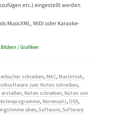
nzufügen etc.) eingestellt werden
als MusicXML, MIDI oder Karaoke-
ildern / Grafiken
derbücher schreiben
,
MAC
,
MacIntosh
,
siksoftware zum Noten schreiben
,
 erstellen
,
Noten schreiben
,
Noten von
Notenprogramme
,
Notensatz
,
OSX
,
ingstimme üben
,
Software
,
Software