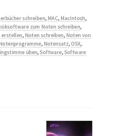
derbücher schreiben
,
MAC
,
MacIntosh
,
siksoftware zum Noten schreiben
,
 erstellen
,
Noten schreiben
,
Noten von
Notenprogramme
,
Notensatz
,
OSX
,
ingstimme üben
,
Software
,
Software