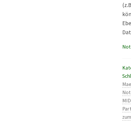
(z.
kön
Ebe
Dat
Not
Kat
Sch
Mae
Not
MID
Par
zum