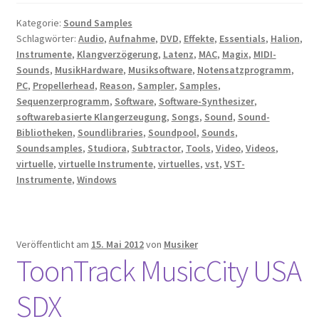
Kategorie:
Sound Samples
Schlagwörter:
Audio
,
Aufnahme
,
DVD
,
Effekte
,
Essentials
,
Halion
,
Instrumente
,
Klangverzögerung
,
Latenz
,
MAC
,
Magix
,
MIDI-
Sounds
,
MusikHardware
,
Musiksoftware
,
Notensatzprogramm
,
PC
,
Propellerhead
,
Reason
,
Sampler
,
Samples
,
Sequenzerprogramm
,
Software
,
Software-Synthesizer
,
softwarebasierte Klangerzeugung
,
Songs
,
Sound
,
Sound-
Bibliotheken
,
Soundlibraries
,
Soundpool
,
Sounds
,
Soundsamples
,
Studiora
,
Subtractor
,
Tools
,
Video
,
Videos
,
virtuelle
,
virtuelle Instrumente
,
virtuelles
,
vst
,
VST-
Instrumente
,
Windows
Veröffentlicht am
15. Mai 2012
von
Musiker
ToonTrack MusicCity USA
SDX