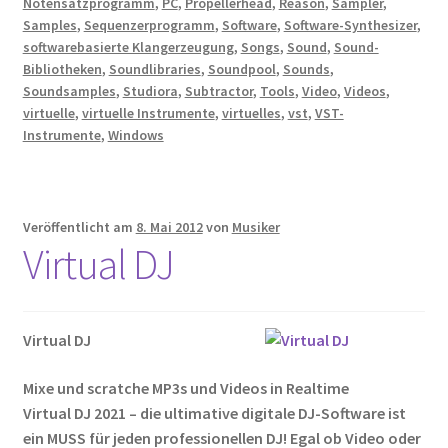
Notensatzprogramm
,
PC
,
Propellerhead
,
Reason
,
Sampler
,
Samples
,
Sequenzerprogramm
,
Software
,
Software-Synthesizer
,
softwarebasierte Klangerzeugung
,
Songs
,
Sound
,
Sound-
Bibliotheken
,
Soundlibraries
,
Soundpool
,
Sounds
,
Soundsamples
,
Studiora
,
Subtractor
,
Tools
,
Video
,
Videos
,
virtuelle
,
virtuelle Instrumente
,
virtuelles
,
vst
,
VST-
Instrumente
,
Windows
Veröffentlicht am
8. Mai 2012
von
Musiker
Virtual DJ
Virtual DJ
Mixe und scratche MP3s und Videos in Realtime
Virtual DJ 2021 – die ultimative digitale DJ-Software ist
ein MUSS für jeden professionellen DJ! Egal ob Video oder