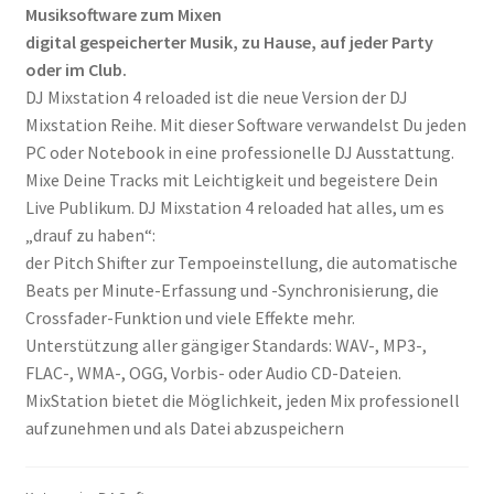
Musiksoftware zum Mixen
Notation Notensatz
digital gespeicherter Musik, zu Hause, auf jeder Party
oder im Club.
Noten Scannen
DJ Mixstation 4 reloaded ist die neue Version der DJ
Mixstation Reihe. Mit dieser Software verwandelst Du jeden
Plug In
PC oder Notebook in eine professionelle DJ Ausstattung.
Mixe Deine Tracks mit Leichtigkeit und begeistere Dein
Sequenzer
Live Publikum. DJ Mixstation 4 reloaded hat alles, um es
„drauf zu haben“:
Sound Samples
der Pitch Shifter zur Tempoeinstellung, die automatische
Beats per Minute-Erfassung und -Synchronisierung, die
Zubehör
Crossfader-Funktion und viele Effekte mehr.
Unterstützung aller gängiger Standards: WAV-, MP3-,
FLAC-, WMA-, OGG, Vorbis- oder Audio CD-Dateien.
MixStation bietet die Möglichkeit, jeden Mix professionell
aufzunehmen und als Datei abzuspeichern