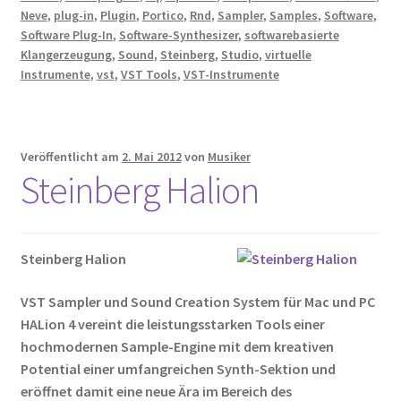
Neve
,
plug-in
,
Plugin
,
Portico
,
Rnd
,
Sampler
,
Samples
,
Software
,
Software Plug-In
,
Software-Synthesizer
,
softwarebasierte
Klangerzeugung
,
Sound
,
Steinberg
,
Studio
,
virtuelle
Instrumente
,
vst
,
VST Tools
,
VST-Instrumente
Veröffentlicht am
2. Mai 2012
von
Musiker
Steinberg Halion
Steinberg Halion
VST Sampler und Sound Creation System für Mac und PC
HALion 4 vereint die leistungsstarken Tools einer
hochmodernen Sample-Engine mit dem kreativen
Potential einer umfangreichen Synth-Sektion und
eröffnet damit eine neue Ära im Bereich des