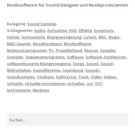
Musiksoftware für Sound Designer und Musikproduzenten
Kategorie:
Sound Samples
Schlagwörter:
Audio
,
Aufnahme
,
DVD
,
Effekte
,
Essentials
,
Halion
,
Instrumente
,
Klangverzögerung
,
Latenz
,
MAC
,
Magix
,
MIDI-Sounds
,
MusikHardware
,
Musiksoftware
,
Notensatzprogramm
,
PC
,
Propellerhead
,
Reason
,
Sampler
,
Samples
,
Sequenzerprogramm
,
Software
,
Software-Synthesizer
,
softwarebasierte Klangerzeugung
,
Songs
,
Sound
,
Sound-
Bibliotheken
,
Soundlibraries
,
Soundpool
,
Sounds
,
Soundsamples
,
Studiora
,
Subtractor
,
Tools
,
Video
,
Videos
,
virtuelle
,
virtuelle Instrumente
,
virtuelles
,
vst
,
VST-
Instrumente
,
Windows
Suchen
nach: