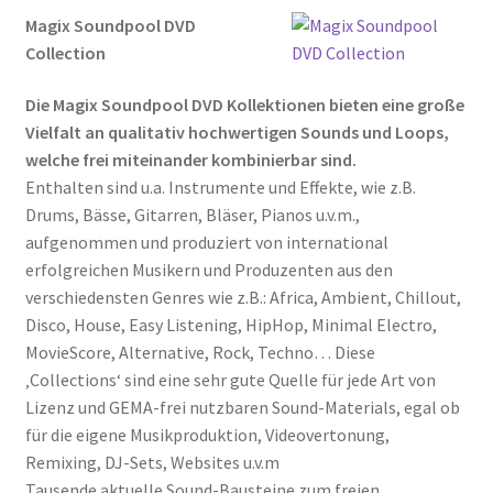
Magix Soundpool DVD
Collection
Die Magix Soundpool DVD Kollektionen bieten eine große
Vielfalt an qualitativ hochwertigen Sounds und Loops,
welche frei miteinander kombinierbar sind.
Enthalten sind u.a. Instrumente und Effekte, wie z.B.
Drums, Bässe, Gitarren, Bläser, Pianos u.v.m.,
aufgenommen und produziert von international
erfolgreichen Musikern und Produzenten aus den
verschiedensten Genres wie z.B.: Africa, Ambient, Chillout,
Disco, House, Easy Listening, HipHop, Minimal Electro,
MovieScore, Alternative, Rock, Techno… Diese
‚Collections‘ sind eine sehr gute Quelle für jede Art von
Lizenz und GEMA-frei nutzbaren Sound-Materials, egal ob
für die eigene Musikproduktion, Videovertonung,
Remixing, DJ-Sets, Websites u.v.m
Tausende aktuelle Sound-Bausteine zum freien