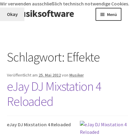
Wir verwenden ausschließlich technisch notwendige Cookies.
Musiksoftware
Zur
Zum
Okay
Menü
Navigation
Inhalt
springen
springen
Arranger
Audio Editor
Schlagwort:
Effekte
DJ Software
Veröffentlicht am
25. Mai 2012
von
Musiker
EDU-Software
eJay DJ Mixstation 4
Lernen Spiele
Reloaded
Musik Download
eJay DJ Mixstation 4 Reloaded
Musikproduktion