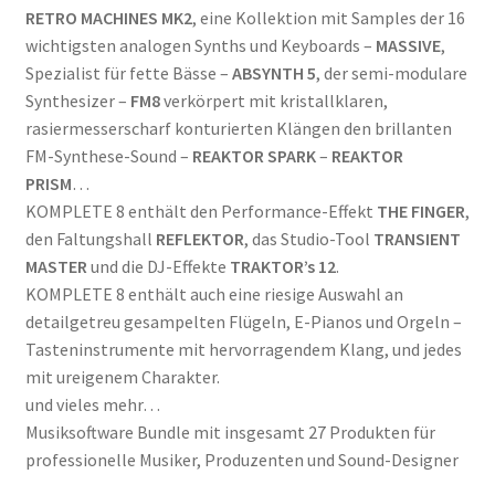
RETRO MACHINES MK2
, eine Kollektion mit Samples der 16
wichtigsten analogen Synths und Keyboards –
MASSIVE
,
Spezialist für fette Bässe –
ABSYNTH 5
, der semi-modulare
Synthesizer –
FM8
verkörpert mit kristallklaren,
rasiermesserscharf konturierten Klängen den brillanten
FM-Synthese-Sound –
REAKTOR SPARK
–
REAKTOR
PRISM
…
KOMPLETE 8 enthält den Performance-Effekt
THE FINGER
,
den Faltungshall
REFLEKTOR
, das Studio-Tool
TRANSIENT
MASTER
und die DJ-Effekte
TRAKTOR’s 12
.
KOMPLETE 8 enthält auch eine riesige Auswahl an
detailgetreu gesampelten Flügeln, E-Pianos und Orgeln –
Tasteninstrumente mit hervorragendem Klang, und jedes
mit ureigenem Charakter.
und vieles mehr…
Musiksoftware Bundle mit insgesamt 27 Produkten für
professionelle Musiker, Produzenten und Sound-Designer