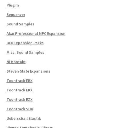
Plug In
Sequenzer
Sound Samples
Akai Professional MPC Expansion
BFD Expansion Packs
Misc. Sound Samples
NI Kontakt
Steven Slate Expansions
Toontrack EBX
Toontrack EKX
Toontrack EZX
Toontrack SDX
Ueberschall Elastik
Vienna Symphonic Library