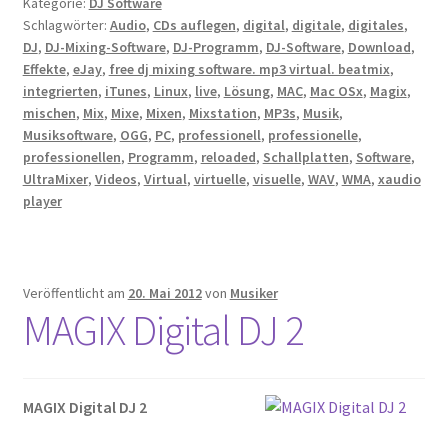
Kategorie:
DJ Software
Schlagwörter:
Audio
,
CDs auflegen
,
digital
,
digitale
,
digitales
,
DJ
,
DJ-Mixing-Software
,
DJ-Programm
,
DJ-Software
,
Download
,
Effekte
,
eJay
,
free dj mixing software. mp3 virtual. beatmix
,
integrierten
,
iTunes
,
Linux
,
live
,
Lösung
,
MAC
,
Mac OSx
,
Magix
,
mischen
,
Mix
,
Mixe
,
Mixen
,
Mixstation
,
MP3s
,
Musik
,
Musiksoftware
,
OGG
,
PC
,
professionell
,
professionelle
,
professionellen
,
Programm
,
reloaded
,
Schallplatten
,
Software
,
UltraMixer
,
Videos
,
Virtual
,
virtuelle
,
visuelle
,
WAV
,
WMA
,
xaudio
player
Veröffentlicht am
20. Mai 2012
von
Musiker
MAGIX Digital DJ 2
MAGIX Digital DJ 2