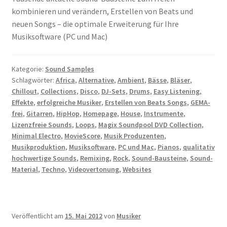
kombinieren und verändern, Erstellen von Beats und
neuen Songs – die optimale Erweiterung für Ihre
Musiksoftware (PC und Mac)
Kategorie:
Sound Samples
Schlagwörter:
Africa
,
Alternative
,
Ambient
,
Bässe
,
Bläser
,
Chillout
,
Collections
,
Disco
,
DJ-Sets
,
Drums
,
Easy Listening
,
Effekte
,
erfolgreiche Musiker
,
Erstellen von Beats Songs
,
GEMA-
frei
,
Gitarren
,
HipHop
,
Homepage
,
House
,
Instrumente
,
Lizenzfreie Sounds
,
Loops
,
Magix Soundpool DVD Collection
,
Minimal Electro
,
MovieScore
,
Musik Produzenten
,
Musikproduktion
,
Musiksoftware
,
PC und Mac
,
Pianos
,
qualitativ
hochwertige Sounds
,
Remixing
,
Rock
,
Sound-Bausteine
,
Sound-
Material
,
Techno
,
Videovertonung
,
Websites
Veröffentlicht am
15. Mai 2012
von
Musiker