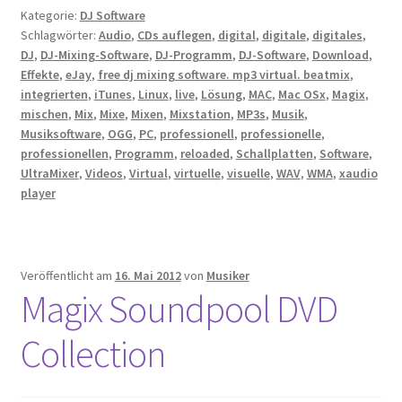
Kategorie:
DJ Software
Schlagwörter:
Audio
,
CDs auflegen
,
digital
,
digitale
,
digitales
,
DJ
,
DJ-Mixing-Software
,
DJ-Programm
,
DJ-Software
,
Download
,
Effekte
,
eJay
,
free dj mixing software. mp3 virtual. beatmix
,
integrierten
,
iTunes
,
Linux
,
live
,
Lösung
,
MAC
,
Mac OSx
,
Magix
,
mischen
,
Mix
,
Mixe
,
Mixen
,
Mixstation
,
MP3s
,
Musik
,
Musiksoftware
,
OGG
,
PC
,
professionell
,
professionelle
,
professionellen
,
Programm
,
reloaded
,
Schallplatten
,
Software
,
UltraMixer
,
Videos
,
Virtual
,
virtuelle
,
visuelle
,
WAV
,
WMA
,
xaudio
player
Veröffentlicht am
16. Mai 2012
von
Musiker
Magix Soundpool DVD
Collection