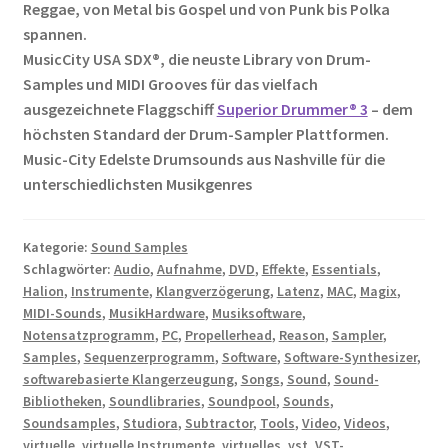
Reggae, von Metal bis Gospel und von Punk bis Polka
spannen.
MusicCity USA SDX®, die neuste Library von Drum-
Samples und MIDI Grooves für das vielfach
ausgezeichnete Flaggschiff
Superior Drummer® 3
– dem
höchsten Standard der Drum-Sampler Plattformen.
Music-City Edelste Drumsounds aus Nashville für die
unterschiedlichsten Musikgenres
Kategorie:
Sound Samples
Schlagwörter:
Audio
,
Aufnahme
,
DVD
,
Effekte
,
Essentials
,
Halion
,
Instrumente
,
Klangverzögerung
,
Latenz
,
MAC
,
Magix
,
MIDI-Sounds
,
MusikHardware
,
Musiksoftware
,
Notensatzprogramm
,
PC
,
Propellerhead
,
Reason
,
Sampler
,
Samples
,
Sequenzerprogramm
,
Software
,
Software-Synthesizer
,
softwarebasierte Klangerzeugung
,
Songs
,
Sound
,
Sound-
Bibliotheken
,
Soundlibraries
,
Soundpool
,
Sounds
,
Soundsamples
,
Studiora
,
Subtractor
,
Tools
,
Video
,
Videos
,
virtuelle
,
virtuelle Instrumente
,
virtuelles
,
vst
,
VST-