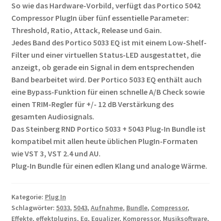
So wie das Hardware-Vorbild, verfügt das Portico 5042
Compressor PlugIn über fünf essentielle Parameter:
Threshold, Ratio, Attack, Release und Gain.
Jedes Band des Portico 5033 EQ ist mit einem Low-Shelf-
Filter und einer virtuellen Status-LED ausgestattet, die
anzeigt, ob gerade ein Signal in dem entsprechenden
Band bearbeitet wird. Der Portico 5033 EQ enthält auch
eine Bypass-Funktion für einen schnelle A/B Check sowie
einen TRIM-Regler für +/- 12 dB Verstärkung des
gesamten Audiosignals.
Das Steinberg RND Portico 5033 + 5043 Plug-In Bundle ist
kompatibel mit allen heute üblichen PlugIn-Formaten
wie VST 3, VST 2.4 und AU.
Plug-In Bundle für einen edlen Klang und analoge Wärme.
Kategorie:
Plug In
Schlagwörter:
5033
,
5043
,
Aufnahme
,
Bundle
,
Compressor
,
Effekte
,
effektplugins
,
Eq
,
Equalizer
,
Kompressor
,
Musiksoftware
,