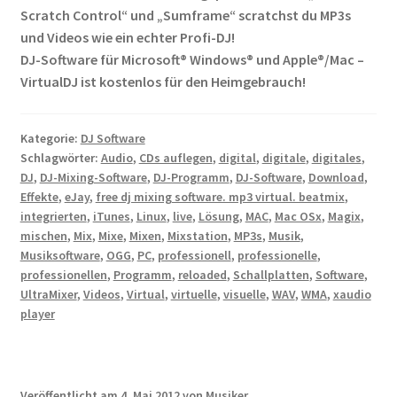
Scratch Control“ und „Sumframe“ scratchst du MP3s
und Videos wie ein echter Profi-DJ!
DJ-Software für Microsoft® Windows® und Apple®/Mac –
VirtualDJ ist kostenlos für den Heimgebrauch!
Kategorie:
DJ Software
Schlagwörter:
Audio
,
CDs auflegen
,
digital
,
digitale
,
digitales
,
DJ
,
DJ-Mixing-Software
,
DJ-Programm
,
DJ-Software
,
Download
,
Effekte
,
eJay
,
free dj mixing software. mp3 virtual. beatmix
,
integrierten
,
iTunes
,
Linux
,
live
,
Lösung
,
MAC
,
Mac OSx
,
Magix
,
mischen
,
Mix
,
Mixe
,
Mixen
,
Mixstation
,
MP3s
,
Musik
,
Musiksoftware
,
OGG
,
PC
,
professionell
,
professionelle
,
professionellen
,
Programm
,
reloaded
,
Schallplatten
,
Software
,
UltraMixer
,
Videos
,
Virtual
,
virtuelle
,
visuelle
,
WAV
,
WMA
,
xaudio
player
Veröffentlicht am
4. Mai 2012
von
Musiker