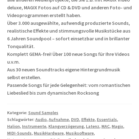
deluxe, MAGIX Fotos auf CD & DVD und anderen Foto- und
Videoprogrammen erstellt haben.
Über 3.000 ausgewählte, aufwendig produzierte Sounds,
realistische Effekte und stimmungsvolle Musikstücke aus
6 Jahren Soundpool – sofort einsetzbar und in brillanter
Tonqualität.
Komplett GEMA-frei! Über 100 neue Songs für Ihre Videos
u.v.m.
Aus 30 neuen Soundtracks eigene Hintergrundmusik
selbst erstellen.
Passende Songs für jede Gelegenheit: vom romantischen
Liebeslied bis zum dynamischen Rocksong
Kategorie:
Sound Samples
Schlagwörter:
Audio
,
Aufnahme
,
DVD
,
Effekte
,
Essentials
,
Halion
,
Instrumente
,
Klangverzögerung
,
Latenz
,
MAC
,
Magix
,
MIDI-Sounds
,
MusikHardware
,
Musiksoftware
,