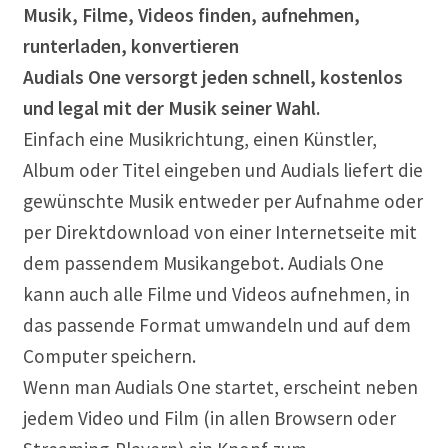
Musik, Filme, Videos finden, aufnehmen,
Musikproduktion
runterladen, konvertieren
Notation Notensatz
Audials One versorgt jeden schnell, kostenlos
und legal mit der Musik seiner Wahl.
Noten Scannen
Einfach eine Musikrichtung, einen Künstler,
Album oder Titel eingeben und Audials liefert die
Plug In
gewünschte Musik entweder per Aufnahme oder
per Direktdownload von einer Internetseite mit
Sequenzer
dem passendem Musikangebot. Audials One
Sound Samples
kann auch alle Filme und Videos aufnehmen, in
das passende Format umwandeln und auf dem
Zubehör
Computer speichern.
Wenn man Audials One startet, erscheint neben
jedem Video und Film (in allen Browsern oder