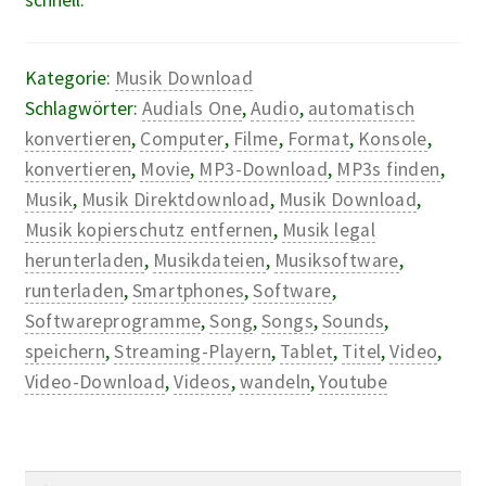
schnell.
Kategorie:
Musik Download
Schlagwörter:
Audials One
,
Audio
,
automatisch
konvertieren
,
Computer
,
Filme
,
Format
,
Konsole
,
konvertieren
,
Movie
,
MP3-Download
,
MP3s finden
,
Musik
,
Musik Direktdownload
,
Musik Download
,
Musik kopierschutz entfernen
,
Musik legal
herunterladen
,
Musikdateien
,
Musiksoftware
,
runterladen
,
Smartphones
,
Software
,
Softwareprogramme
,
Song
,
Songs
,
Sounds
,
speichern
,
Streaming-Playern
,
Tablet
,
Titel
,
Video
,
Video-Download
,
Videos
,
wandeln
,
Youtube
Suchen