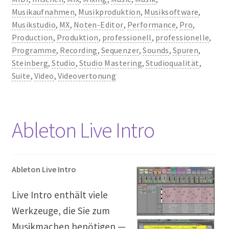
Musikaufnahmen
,
Musikproduktion
,
Musiksoftware
,
Musikstudio
,
MX
,
Noten-Editor
,
Performance
,
Pro
,
Production
,
Produktion
,
professionell
,
professionelle
,
Programme
,
Recording
,
Sequenzer
,
Sounds
,
Spuren
,
Steinberg
,
Studio
,
Studio Mastering
,
Studioqualität
,
Suite
,
Video
,
Videovertonung
Ableton Live Intro
Ableton Live Intro
Live Intro enthält viele
Werkzeuge, die Sie zum
Musikmachen benötigen —