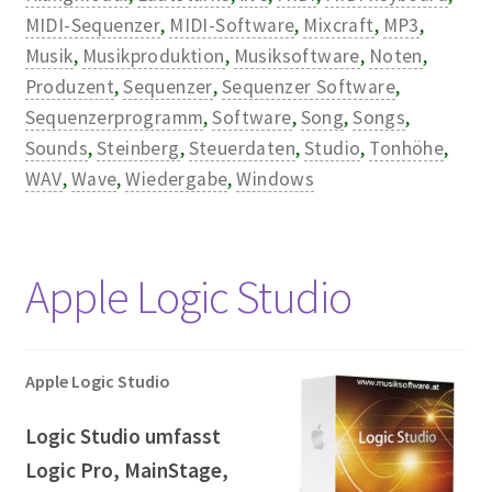
MIDI-Sequenzer
,
MIDI-Software
,
Mixcraft
,
MP3
,
Musik
,
Musikproduktion
,
Musiksoftware
,
Noten
,
Produzent
,
Sequenzer
,
Sequenzer Software
,
Sequenzerprogramm
,
Software
,
Song
,
Songs
,
Sounds
,
Steinberg
,
Steuerdaten
,
Studio
,
Tonhöhe
,
WAV
,
Wave
,
Wiedergabe
,
Windows
Apple Logic Studio
Apple Logic Studio
Logic Studio umfasst
Logic Pro, MainStage,