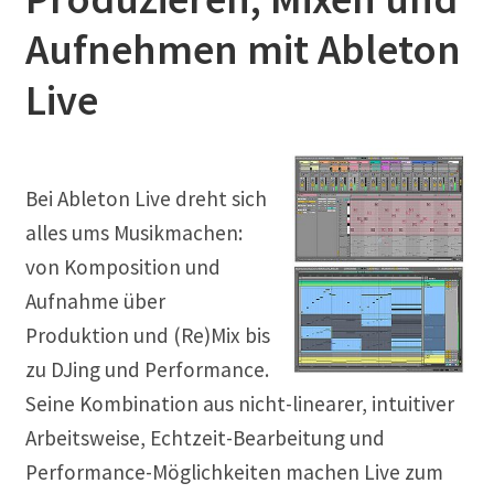
Musikproduktion
Aufnehmen mit Ableton
Notation Notensatz
Live
Noten Scannen
Bei Ableton Live dreht sich
Plug In
alles ums Musikmachen:
Sequenzer
von Komposition und
Aufnahme über
Sound Samples
Produktion und (Re)Mix bis
zu DJing und Performance.
Zubehör
Seine Kombination aus nicht-linearer, intuitiver
Arbeitsweise, Echtzeit-Bearbeitung und
Performance-Möglichkeiten machen Live zum