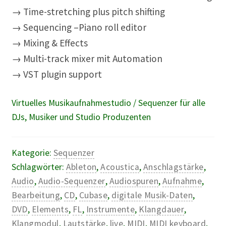
→ Time-stretching plus pitch shifting
→ Sequencing –Piano roll editor
→ Mixing & Effects
→ Multi-track mixer mit Automation
→ VST plugin support
Virtuelles Musikaufnahmestudio / Sequenzer für alle
DJs, Musiker und Studio Produzenten
Kategorie:
Sequenzer
Schlagwörter:
Ableton
,
Acoustica
,
Anschlagstärke
,
Audio
,
Audio-Sequenzer
,
Audiospuren
,
Aufnahme
,
Bearbeitung
,
CD
,
Cubase
,
digitale Musik-Daten
,
DVD
,
Elements
,
FL
,
Instrumente
,
Klangdauer
,
Klangmodul
,
Lautstärke
,
live
,
MIDI
,
MIDI keyboard
,