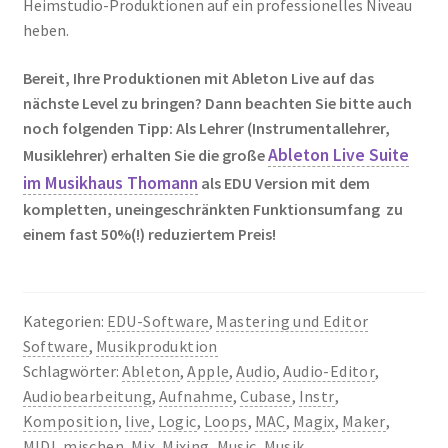
Heimstudio-Produktionen auf ein professionelles Niveau
heben.
Bereit, Ihre Produktionen mit Ableton Live auf das
nächste Level zu bringen? Dann beachten Sie bitte auch
noch folgenden Tipp:
Als Lehrer (Instrumentallehrer,
Ableton Live Suite
Musiklehrer) erhalten Sie die große
im Musikhaus Thomann
als EDU Version mit dem
kompletten, uneingeschränkten Funktionsumfang zu
einem fast 50%(!) reduziertem Preis!
Kategorien:
EDU-Software
,
Mastering und Editor
Software
,
Musikproduktion
Schlagwörter:
Ableton
,
Apple
,
Audio
,
Audio-Editor
,
Audiobearbeitung
,
Aufnahme
,
Cubase
,
Instr
,
Komposition
,
live
,
Logic
,
Loops
,
MAC
,
Magix
,
Maker
,
MIDI
,
mischen
,
Mix
,
Mixing
,
Music
,
Musik
,