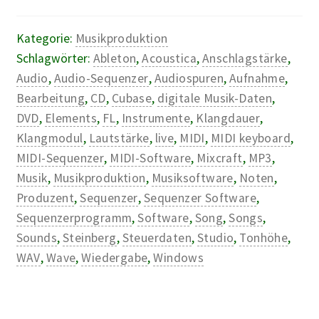
Kategorie:
Musikproduktion
Schlagwörter:
Ableton
,
Acoustica
,
Anschlagstärke
,
Audio
,
Audio-Sequenzer
,
Audiospuren
,
Aufnahme
,
Bearbeitung
,
CD
,
Cubase
,
digitale Musik-Daten
,
DVD
,
Elements
,
FL
,
Instrumente
,
Klangdauer
,
Klangmodul
,
Lautstärke
,
live
,
MIDI
,
MIDI keyboard
,
MIDI-Sequenzer
,
MIDI-Software
,
Mixcraft
,
MP3
,
Musik
,
Musikproduktion
,
Musiksoftware
,
Noten
,
Produzent
,
Sequenzer
,
Sequenzer Software
,
Sequenzerprogramm
,
Software
,
Song
,
Songs
,
Sounds
,
Steinberg
,
Steuerdaten
,
Studio
,
Tonhöhe
,
WAV
,
Wave
,
Wiedergabe
,
Windows