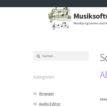
Zur
Zum
Musiksoft
Navigation
Inhalt
springen
springen
Musikprogramme und M
S
Suchen
nach:
A
Kategorien
Arranger
Able
Audio Editor