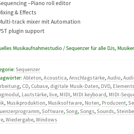
equencing –Piano roll editor
ixing & Effects
ulti-track mixer mit Automation
ST plugin support
tuelles Musikaufnahmestudio / Sequenzer für alle DJs, Musik
egorie:
Sequenzer
lagwörter:
Ableton
,
Acoustica
,
Anschlagstärke
,
Audio
,
Audi
rbeitung
,
CD
,
Cubase
,
digitale Musik-Daten
,
DVD
,
Element
ngmodul
,
Lautstärke
,
live
,
MIDI
,
MIDI keyboard
,
MIDI-Sequ
ik
,
Musikproduktion
,
Musiksoftware
,
Noten
,
Produzent
,
Se
uenzerprogramm
,
Software
,
Song
,
Songs
,
Sounds
,
Steinb
ve
,
Wiedergabe
,
Windows