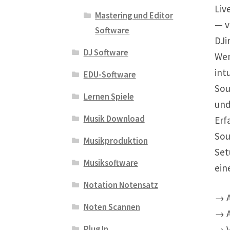
Liv
Mastering und Editor
— v
Software
DJi
DJ Software
Wen
int
EDU-Software
Sou
Lernen Spiele
und
Musik Download
Erf
Sou
Musikproduktion
Set
Musiksoftware
ein
Notation Notensatz
→ A
Noten Scannen
→ A
Plug In
→ V