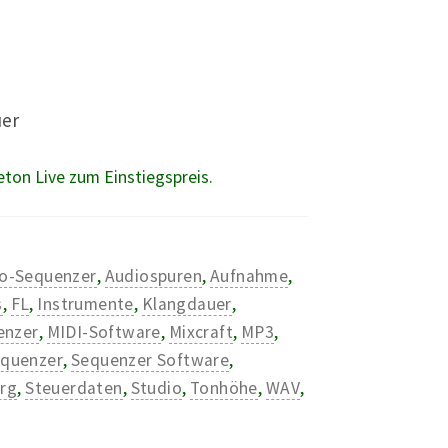
uer
eton Live zum Einstiegspreis.
o-Sequenzer
,
Audiospuren
,
Aufnahme
,
s
,
FL
,
Instrumente
,
Klangdauer
,
enzer
,
MIDI-Software
,
Mixcraft
,
MP3
,
quenzer
,
Sequenzer Software
,
erg
,
Steuerdaten
,
Studio
,
Tonhöhe
,
WAV
,