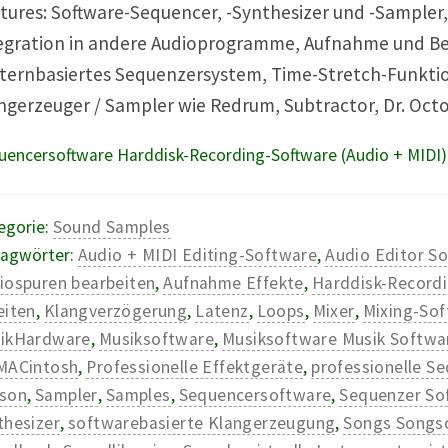
tures: Software-Sequencer, -Synthesizer und -Sampler,
egration in andere Audioprogramme, Aufnahme und Be
ternbasiertes Sequenzersystem, Time-Stretch-Funktion
ngerzeuger / Sampler wie Redrum, Subtractor, Dr. Oc
uencersoftware Harddisk-Recording-Software (Audio + MIDI)
egorie:
Sound Samples
lagwörter:
Audio + MIDI Editing-Software
,
Audio Editor S
iospuren bearbeiten
,
Aufnahme Effekte
,
Harddisk-Record
eiten
,
Klangverzögerung
,
Latenz
,
Loops
,
Mixer
,
Mixing-So
ikHardware
,
Musiksoftware
,
Musiksoftware Musik Softw
MACintosh
,
Professionelle Effektgeräte
,
professionelle S
son
,
Sampler
,
Samples
,
Sequencersoftware
,
Sequenzer So
thesizer
,
softwarebasierte Klangerzeugung
,
Songs Songs