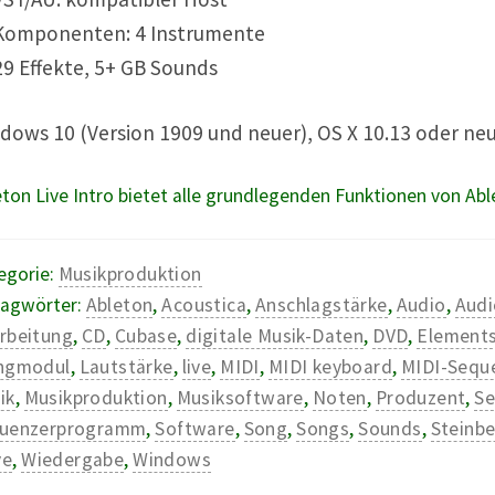
omponenten: 4 Instrumente
9 Effekte, 5+ GB Sounds
dows 10 (Version 1909 und neuer), OS X 10.13 oder ne
ton Live Intro bietet alle grundlegenden Funktionen von Abl
egorie:
Musikproduktion
lagwörter:
Ableton
,
Acoustica
,
Anschlagstärke
,
Audio
,
Audi
rbeitung
,
CD
,
Cubase
,
digitale Musik-Daten
,
DVD
,
Element
ngmodul
,
Lautstärke
,
live
,
MIDI
,
MIDI keyboard
,
MIDI-Sequ
ik
,
Musikproduktion
,
Musiksoftware
,
Noten
,
Produzent
,
Se
uenzerprogramm
,
Software
,
Song
,
Songs
,
Sounds
,
Steinb
ve
,
Wiedergabe
,
Windows