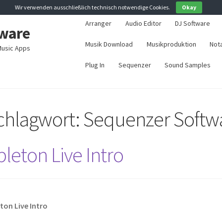
Wir verwenden ausschließlich technisch notwendige Cookies.
Okay
Arranger
Audio Editor
DJ Software
ware
Musik Download
Musikproduktion
Not
usic Apps
Plug In
Sequenzer
Sound Samples
chlagwort:
Sequenzer Softw
bleton Live Intro
ton Live Intro