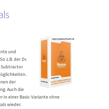
als
ente und
o z.B. der Dr.
 Subtractor
öglichkeiten.
onen der
ng. Auch die
 in einer Basic-Variante ohne
als wieder.