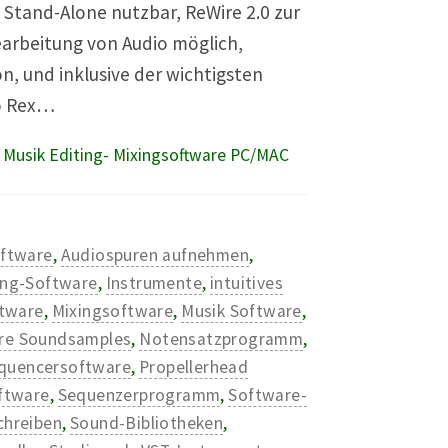
 Stand-Alone nutzbar, ReWire 2.0 zur
arbeitung von Audio möglich,
, und inklusive der wichtigsten
to Rex…
 Musik Editing- Mixingsoftware PC/MAC
oftware
,
Audiospuren aufnehmen
,
ing-Software
,
Instrumente
,
intuitives
ftware
,
Mixingsoftware
,
Musik Software
,
are Soundsamples
,
Notensatzprogramm
,
equencersoftware
,
Propellerhead
ftware
,
Sequenzerprogramm
,
Software-
chreiben
,
Sound-Bibliotheken
,