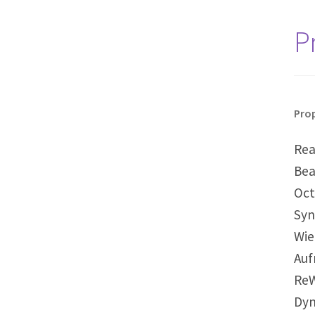
P
Prop
Rea
Bea
Oct
Syn
Wie
Auf
ReW
Dyn