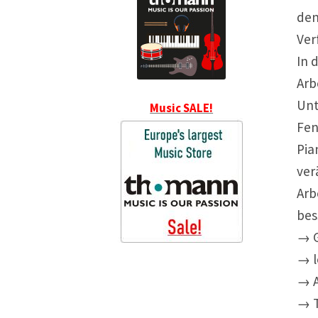
den
Ver
In 
Arb
Unt
Music SALE!
Fen
Pia
ver
Arb
bes
→ G
→ l
→ A
→ T