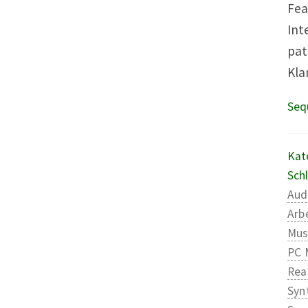
Fea
Int
pat
Kla
Seq
Kat
Sch
Aud
Arb
Mus
PC 
Rea
Syn