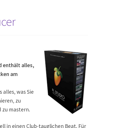
ucer
 enthält alles,
cken am
 alles, was Sie
ieren, zu
d zu mastern.
l in einen Club-tauglichen Beat. Für