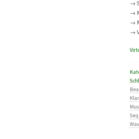
→ S
→ M
→ M
→ V
Vir
Kat
Sch
Bea
Kla
Mus
Seq
Wa