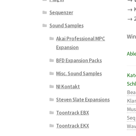
→ K
Sequenzer
→ 2
Sound Samples
Win
Akai Professional MPC
Expansion
Able
BFD Expansion Packs
Misc. Sound Samples
Kat
Sch
NI Kontakt
Bea
Steven Slate Expansions
Kla
Mus
Toontrack EBX
Seq
Toontrack EKX
Wa