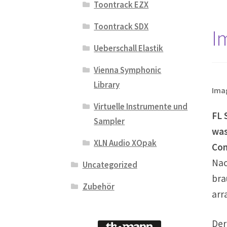
Toontrack EZX
Toontrack SDX
I
Ueberschall Elastik
Vienna Symphonic
Library
Imag
Virtuelle Instrumente und
FL 
Sampler
was
XLN Audio XOpak
Com
Nac
Uncategorized
bra
Zubehör
arr
Der