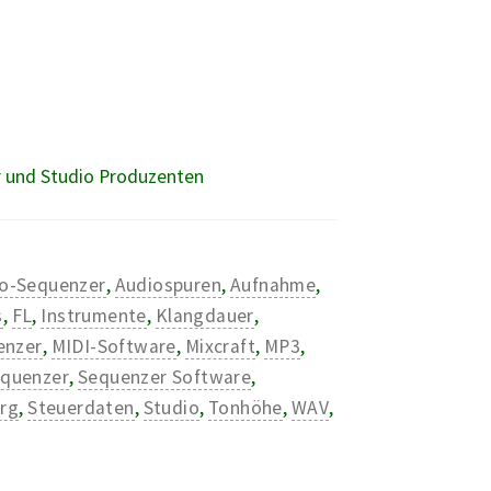
er und Studio Produzenten
o-Sequenzer
,
Audiospuren
,
Aufnahme
,
s
,
FL
,
Instrumente
,
Klangdauer
,
enzer
,
MIDI-Software
,
Mixcraft
,
MP3
,
quenzer
,
Sequenzer Software
,
erg
,
Steuerdaten
,
Studio
,
Tonhöhe
,
WAV
,