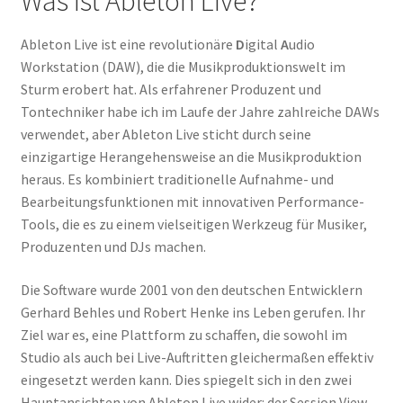
Was ist Ableton Live?
Ableton Live ist eine revolutionäre
D
igital
A
udio
Workstation (DAW), die die Musikproduktionswelt im
Sturm erobert hat. Als erfahrener Produzent und
Tontechniker habe ich im Laufe der Jahre zahlreiche DAWs
verwendet, aber Ableton Live sticht durch seine
einzigartige Herangehensweise an die Musikproduktion
heraus. Es kombiniert traditionelle Aufnahme- und
Bearbeitungsfunktionen mit innovativen Performance-
Tools, die es zu einem vielseitigen Werkzeug für Musiker,
Produzenten und DJs machen.
Die Software wurde 2001 von den deutschen Entwicklern
Gerhard Behles und Robert Henke ins Leben gerufen. Ihr
Ziel war es, eine Plattform zu schaffen, die sowohl im
Studio als auch bei Live-Auftritten gleichermaßen effektiv
eingesetzt werden kann. Dies spiegelt sich in den zwei
Hauptansichten von Ableton Live wider: der Session View