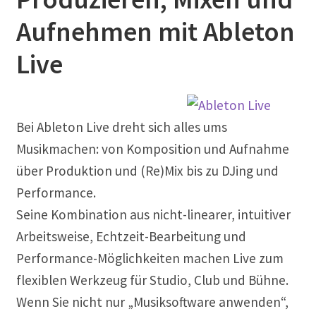
Musikproduktion
Aufnehmen mit Ableton
Notation Notensatz
Live
Noten Scannen
Bei Ableton Live dreht sich alles ums
Plug In
Musikmachen: von Komposition und Aufnahme
Sequenzer
über Produktion und (Re)Mix bis zu DJing und
Performance.
Sound Samples
Seine Kombination aus nicht-linearer, intuitiver
Arbeitsweise, Echtzeit-Bearbeitung und
Zubehör
Performance-Möglichkeiten machen Live zum
flexiblen Werkzeug für Studio, Club und Bühne.
Wenn Sie nicht nur „Musiksoftware anwenden“,