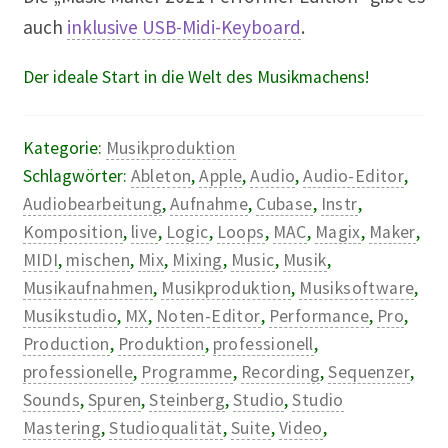
auch
inklusive USB-Midi-Keyboard
.
Der ideale Start in die Welt des Musikmachens!
Kategorie:
Musikproduktion
Schlagwörter:
Ableton
,
Apple
,
Audio
,
Audio-Editor
,
Audiobearbeitung
,
Aufnahme
,
Cubase
,
Instr
,
Komposition
,
live
,
Logic
,
Loops
,
MAC
,
Magix
,
Maker
,
MIDI
,
mischen
,
Mix
,
Mixing
,
Music
,
Musik
,
Musikaufnahmen
,
Musikproduktion
,
Musiksoftware
,
Musikstudio
,
MX
,
Noten-Editor
,
Performance
,
Pro
,
Production
,
Produktion
,
professionell
,
professionelle
,
Programme
,
Recording
,
Sequenzer
,
Sounds
,
Spuren
,
Steinberg
,
Studio
,
Studio
Mastering
,
Studioqualität
,
Suite
,
Video
,