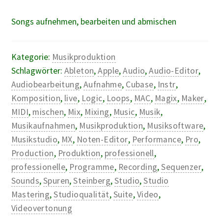
Songs aufnehmen, bearbeiten und abmischen
Kategorie:
Musikproduktion
Schlagwörter:
Ableton
,
Apple
,
Audio
,
Audio-Editor
,
Audiobearbeitung
,
Aufnahme
,
Cubase
,
Instr
,
Komposition
,
live
,
Logic
,
Loops
,
MAC
,
Magix
,
Maker
,
MIDI
,
mischen
,
Mix
,
Mixing
,
Music
,
Musik
,
Musikaufnahmen
,
Musikproduktion
,
Musiksoftware
,
Musikstudio
,
MX
,
Noten-Editor
,
Performance
,
Pro
,
Production
,
Produktion
,
professionell
,
professionelle
,
Programme
,
Recording
,
Sequenzer
,
Sounds
,
Spuren
,
Steinberg
,
Studio
,
Studio
Mastering
,
Studioqualität
,
Suite
,
Video
,
Videovertonung