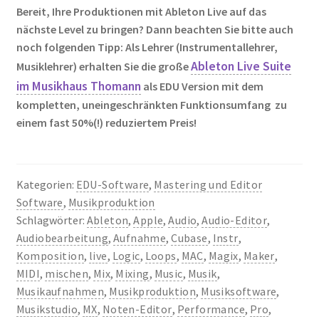
Bereit, Ihre Produktionen mit Ableton Live auf das
nächste Level zu bringen? Dann beachten Sie bitte auch
noch folgenden Tipp:
Als Lehrer (Instrumentallehrer,
Ableton Live Suite
Musiklehrer) erhalten Sie die große
im Musikhaus Thomann
als EDU Version mit dem
kompletten, uneingeschränkten Funktionsumfang zu
einem fast 50%(!) reduziertem Preis!
Kategorien:
EDU-Software
,
Mastering und Editor
Software
,
Musikproduktion
Schlagwörter:
Ableton
,
Apple
,
Audio
,
Audio-Editor
,
Audiobearbeitung
,
Aufnahme
,
Cubase
,
Instr
,
Komposition
,
live
,
Logic
,
Loops
,
MAC
,
Magix
,
Maker
,
MIDI
,
mischen
,
Mix
,
Mixing
,
Music
,
Musik
,
Musikaufnahmen
,
Musikproduktion
,
Musiksoftware
,
Musikstudio
,
MX
,
Noten-Editor
,
Performance
,
Pro
,