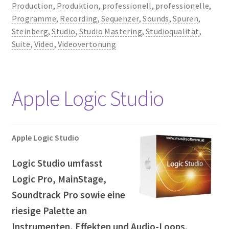
Production
,
Produktion
,
professionell
,
professionelle
,
Programme
,
Recording
,
Sequenzer
,
Sounds
,
Spuren
,
Steinberg
,
Studio
,
Studio Mastering
,
Studioqualität
,
Suite
,
Video
,
Videovertonung
Apple Logic Studio
Apple Logic Studio
Logic Studio umfasst
Logic Pro, MainStage,
Soundtrack Pro sowie eine
riesige Palette an
Instrumenten, Effekten und Audio-Loops.