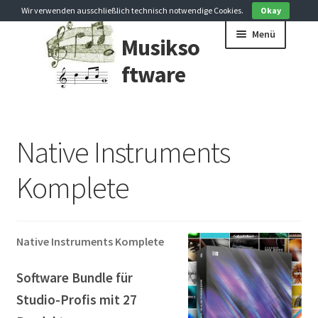
Wir verwenden ausschließlich technisch notwendige Cookies.
Okay
Zur
Zum
Menü
Musikso
Navigation
Inhalt
springen
springen
ftware
Arranger
Native Instruments
Audio Editor
Komplete
DJ Software
EDU-Software
Native Instruments Komplete
Lernen Spiele
Software Bundle für
Musik Download
Studio-Profis mit 27