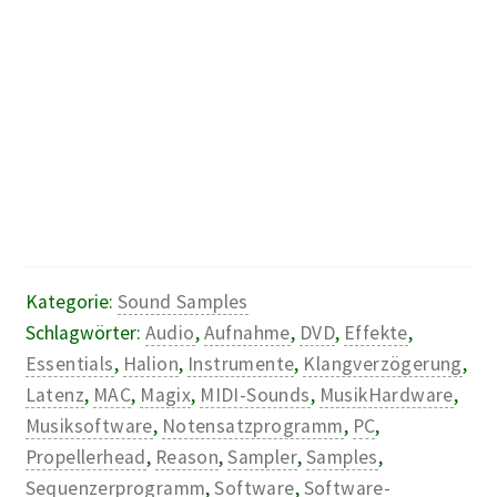
Kategorie:
Sound Samples
Schlagwörter:
Audio
,
Aufnahme
,
DVD
,
Effekte
,
Essentials
,
Halion
,
Instrumente
,
Klangverzögerung
,
Latenz
,
MAC
,
Magix
,
MIDI-Sounds
,
MusikHardware
,
Musiksoftware
,
Notensatzprogramm
,
PC
,
Propellerhead
,
Reason
,
Sampler
,
Samples
,
Sequenzerprogramm
,
Software
,
Software-