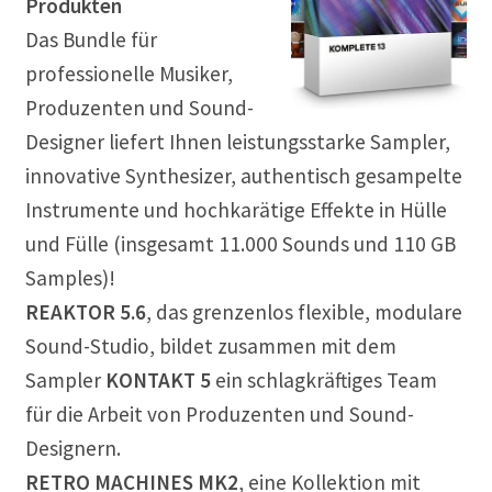
Produkten
Musikproduktion
Das Bundle für
professionelle Musiker,
Notation Notensatz
Produzenten und Sound-
Designer liefert Ihnen leistungsstarke Sampler,
Noten Scannen
innovative Synthesizer, authentisch gesampelte
Plug In
Instrumente und hochkarätige Effekte in Hülle
und Fülle (insgesamt 11.000 Sounds und 110 GB
Sequenzer
Samples)!
REAKTOR 5.6
, das grenzenlos flexible, modulare
Sound Samples
Sound-Studio, bildet zusammen mit dem
Zubehör
Sampler
KONTAKT 5
ein schlagkräftiges Team
für die Arbeit von Produzenten und Sound-
Designern.
RETRO MACHINES MK2
, eine Kollektion mit