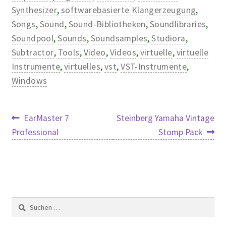
Synthesizer
,
softwarebasierte Klangerzeugung
,
Songs
,
Sound
,
Sound-Bibliotheken
,
Soundlibraries
,
Soundpool
,
Sounds
,
Soundsamples
,
Studiora
,
Subtractor
,
Tools
,
Video
,
Videos
,
virtuelle
,
virtuelle
Instrumente
,
virtuelles
,
vst
,
VST-Instrumente
,
Windows
Beitragsnavigation
Vorheriger
Nächster
EarMaster 7
Steinberg Yamaha Vintage
Beitrag:
Beitrag:
Professional
Stomp Pack
Suchen
nach: