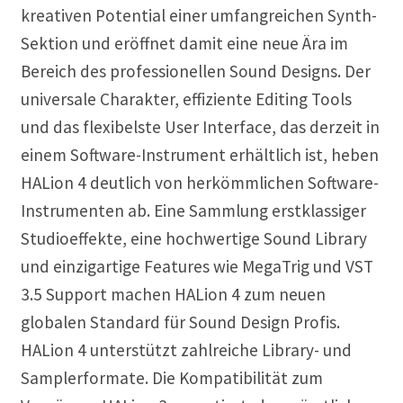
kreativen Potential einer umfangreichen Synth-
Musikproduktion
Sektion und eröffnet damit eine neue Ära im
Notation Notensatz
Bereich des professionellen Sound Designs. Der
universale Charakter, effiziente Editing Tools
Noten Scannen
und das flexibelste User Interface, das derzeit in
einem Software-Instrument erhältlich ist, heben
Plug In
HALion 4 deutlich von herkömmlichen Software-
Instrumenten ab. Eine Sammlung erstklassiger
Sequenzer
Studioeffekte, eine hochwertige Sound Library
Sound Samples
und einzigartige Features wie MegaTrig und VST
3.5 Support machen HALion 4 zum neuen
Zubehör
globalen Standard für Sound Design Profis.
HALion 4 unterstützt zahlreiche Library- und
Samplerformate. Die Kompatibilität zum