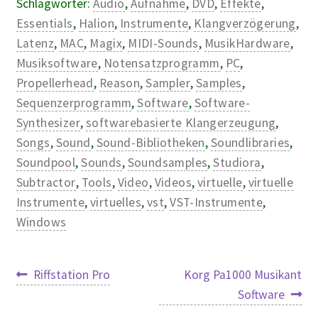
Schlagwörter:
Audio
,
Aufnahme
,
DVD
,
Effekte
,
Essentials
,
Halion
,
Instrumente
,
Klangverzögerung
,
Latenz
,
MAC
,
Magix
,
MIDI-Sounds
,
MusikHardware
,
Musiksoftware
,
Notensatzprogramm
,
PC
,
Propellerhead
,
Reason
,
Sampler
,
Samples
,
Sequenzerprogramm
,
Software
,
Software-
Synthesizer
,
softwarebasierte Klangerzeugung
,
Songs
,
Sound
,
Sound-Bibliotheken
,
Soundlibraries
,
Soundpool
,
Sounds
,
Soundsamples
,
Studiora
,
Subtractor
,
Tools
,
Video
,
Videos
,
virtuelle
,
virtuelle
Instrumente
,
virtuelles
,
vst
,
VST-Instrumente
,
Windows
Beitragsnavigation
Vorheriger
Nächster
Riffstation Pro
Korg Pa1000 Musikant
Beitrag:
Beitrag:
Software