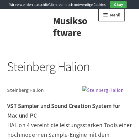
Wir verwenden ausschließlich technisch notwendige Cookies.
Okay
Zur
Zum
Menü
Musikso
Navigation
Inhalt
springen
springen
ftware
Arranger
Steinberg Halion
Audio Editor
DJ Software
Steinberg Halion
EDU-Software
VST Sampler und Sound Creation System für
Lernen Spiele
Mac und PC
HALion 4 vereint die leistungsstarken Tools einer
Musik Download
hochmodernen Sample-Engine mit dem