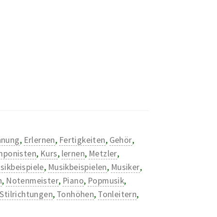
nnung
,
Erlernen
,
Fertigkeiten
,
Gehör
,
ponisten
,
Kurs
,
lernen
,
Metzler
,
sikbeispiele
,
Musikbeispielen
,
Musiker
,
n
,
Notenmeister
,
Piano
,
Popmusik
,
Stilrichtungen
,
Tonhöhen
,
Tonleitern
,