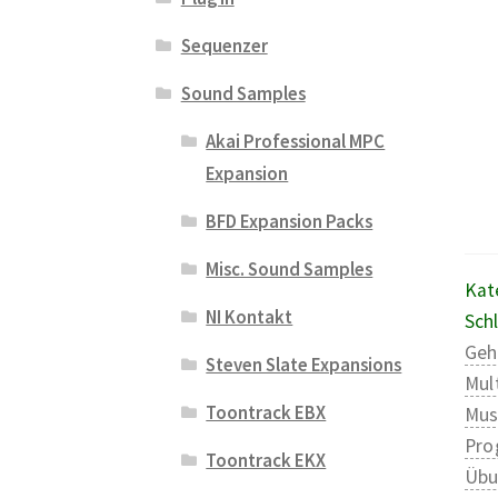
Sequenzer
Sound Samples
Akai Professional MPC
Expansion
BFD Expansion Packs
Misc. Sound Samples
Kat
NI Kontakt
Sch
Geh
Steven Slate Expansions
Mul
Toontrack EBX
Mus
Pr
Toontrack EKX
Übu