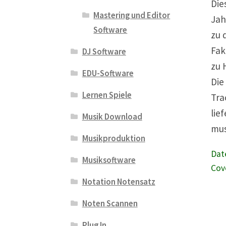
Die
Mastering und Editor
Jah
Software
zu 
Fak
DJ Software
zu 
EDU-Software
Die
Lernen Spiele
Tra
lie
Musik Download
mus
Musikproduktion
Dat
Musiksoftware
Cov
Notation Notensatz
Noten Scannen
Plug In