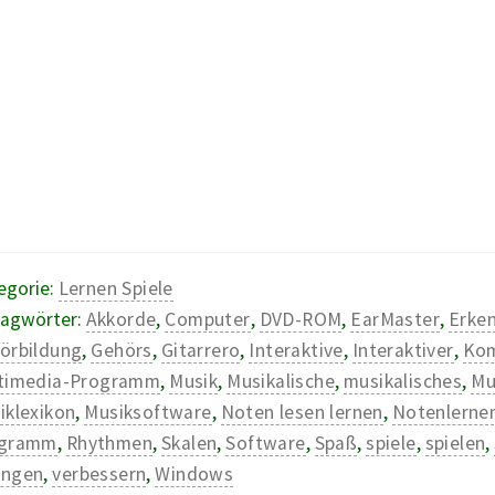
egorie:
Lernen Spiele
lagwörter:
Akkorde
,
Computer
,
DVD-ROM
,
EarMaster
,
Erke
örbildung
,
Gehörs
,
Gitarrero
,
Interaktive
,
Interaktiver
,
Kom
timedia-Programm
,
Musik
,
Musikalische
,
musikalisches
,
Mu
iklexikon
,
Musiksoftware
,
Noten lesen lernen
,
Notenlerne
ogramm
,
Rhythmen
,
Skalen
,
Software
,
Spaß
,
spiele
,
spielen
,
ngen
,
verbessern
,
Windows