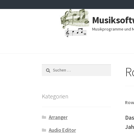
Zur
Zum
Musiksoft
Navigation
Inhalt
springen
springen
Musikprogramme und M
R
Suchen
nach:
Kategorien
Row
Das
Arranger
Jah
Audio Editor