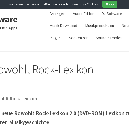
Wir verwenden ausschließlich technisch notwendige Cookies.
Okay
Arranger
Audio Editor
DJ Software
ware
Musik Download
Musikproduktion
Not
usic Apps
Plug In
Sequenzer
Sound Samples
owohlt Rock-Lexikon
ohlt Rock-Lexikon
 neue Rowohlt Rock-Lexikon 2.0 (DVD-ROM) Lexikon zu
ren Musikgeschichte