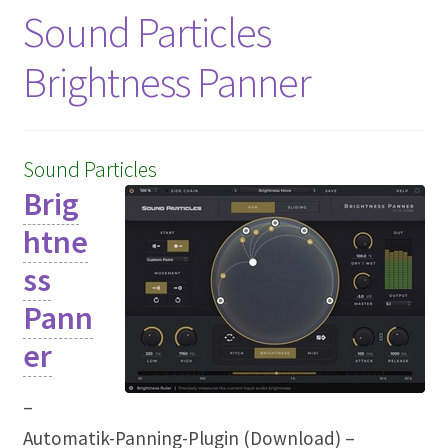
Sound Particles
Brightness Panner
Sound Particles
Brig
htne
ss
Pann
er
–
Automatik-Panning-Plugin (Download) –