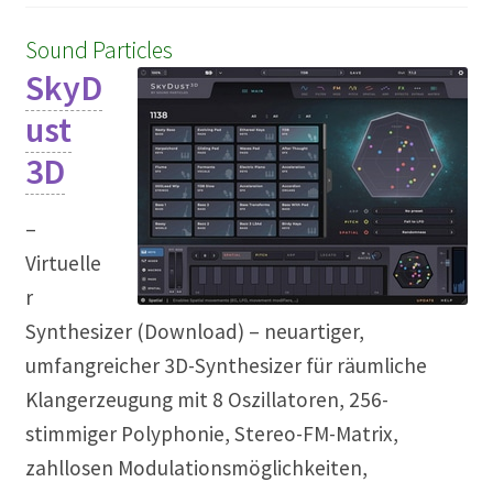
Sound Particles
SkyD
ust
3D
–
Virtuelle
r
Synthesizer (Download) – neuartiger,
umfangreicher 3D-Synthesizer für räumliche
Klangerzeugung mit 8 Oszillatoren, 256-
stimmiger Polyphonie, Stereo-FM-Matrix,
zahllosen Modulationsmöglichkeiten,