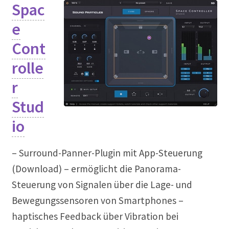
Spac
e
Cont
rolle
r
Stud
io
– Surround-Panner-Plugin mit App-Steuerung
(Download) – ermöglicht die Panorama-
Steuerung von Signalen über die Lage- und
Bewegungssensoren von Smartphones –
haptisches Feedback über Vibration bei