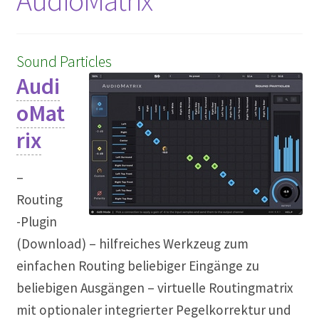
Sound Particles
Audi
oMat
rix
–
Routing
-Plugin
(Download) – hilfreiches Werkzeug zum
einfachen Routing beliebiger Eingänge zu
beliebigen Ausgängen – virtuelle Routingmatrix
mit optionaler integrierter Pegelkorrektur und