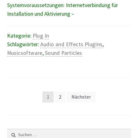
Systemvoraussetzungen: Internetverbindung für
Installation und Aktivierung –
Kategorie:
Plug In
Schlagwörter:
Audio and Effects PlugIns
,
Musicsoftware
,
Sound Particles
Seitennummerierung
1
2
Nächster
der
Beiträge
Suchen