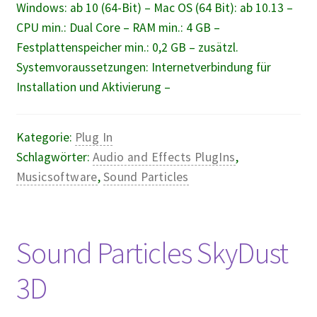
Windows: ab 10 (64-Bit) – Mac OS (64 Bit): ab 10.13 –
CPU min.: Dual Core – RAM min.: 4 GB –
Festplattenspeicher min.: 0,2 GB – zusätzl.
Systemvoraussetzungen: Internetverbindung für
Installation und Aktivierung –
Kategorie:
Plug In
Schlagwörter:
Audio and Effects PlugIns
,
Musicsoftware
,
Sound Particles
Sound Particles SkyDust
3D