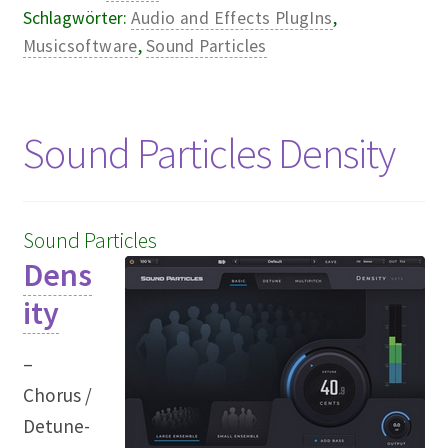
Schlagwörter:
Audio and Effects PlugIns
,
Musicsoftware
,
Sound Particles
Sound Particles Density
Sound Particles
Dens
ity
–
Chorus /
Detune-