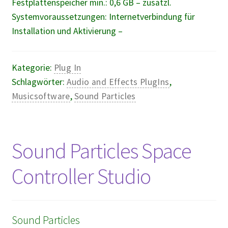
Festplattenspeicher min.: 0,6 GB – zusätzl.
Systemvoraussetzungen: Internetverbindung für
Installation und Aktivierung –
Kategorie:
Plug In
Schlagwörter:
Audio and Effects PlugIns
,
Musicsoftware
,
Sound Particles
Sound Particles Space
Controller Studio
Sound Particles