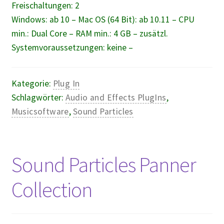
Freischaltungen: 2
Windows: ab 10 – Mac OS (64 Bit): ab 10.11 – CPU
min.: Dual Core – RAM min.: 4 GB – zusätzl.
Systemvoraussetzungen: keine –
Kategorie:
Plug In
Schlagwörter:
Audio and Effects PlugIns
,
Musicsoftware
,
Sound Particles
Sound Particles Panner
Collection