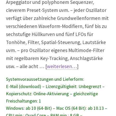
Arpeggiator und polyphonem Sequenzer,
cleverem Preset-System uvm. – jeder Oszillator
verfügt über zahlreiche Grundwellenformen mit
verschiedenen Waveform-Modifiern, fünf bis zu
sechstufige Hüllkurven und fünf LFOs für
Tonhöhe, Filter, Spatial-Steuerung, Lautstärke
uvm. – pro Oszillator eigenes Multimode-Filter
mit regelbarem Key-Tracking, Anschlagstärke
usw. – alle acht … [
weiterlesen…
]
Systemvoraussetzungen und Lieferform:
E-Mail (download) – Lizenzgültigkeit: Unbegrenzt –
Kopierschutz: Online-Aktivierung – gleichzeitige
Freischaltungen: 1
Windows: ab 10 (64-Bit) – Mac OS (64 Bit): ab 10.13 –
CPU min.: Quad Core – RAM min.: 8 GB –