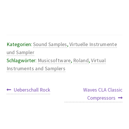
Kategorien:
Sound Samples
,
Virtuelle Instrumente
und Sampler
Schlagwörter:
Musicsoftware
,
Roland
,
Virtual
Instruments and Samplers
Beitragsnavigation
Vorheriger
Nächster
Ueberschall Rock
Waves CLA Classic
Beitrag:
Beitrag:
Compressors