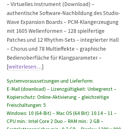
– Virtuelles Instrument (Download) –
Musikproduktion
authentische Software-Nachbildung des Studio-
Wave Expansion Boards – PCM-Klangerzeugung
Notation Notensatz
mit 1605 Wellenformen – 128 spielfertige
Noten Scannen
Patches und 12 Rhythm-Sets – integrierter Hall
– Chorus und 78 Multieffekte – graphische
Plug In
Bedienoberfläche für Klangparameter –
[
weiterlesen…
]
Sequenzer
Systemvoraussetzungen und Lieferform:
Sound Samples
E-Mail (download) – Lizenzgültigkeit: Unbegrenzt –
Kopierschutz: Online-Aktivierung – gleichzeitige
Zubehör
Freischaltungen: 5
Windows: 10 (64-Bit) – Mac OS (64 Bit): 10.14 – 11 –
CPU min.: Intel Core 2 Duo – RAM min.: 2 GB –